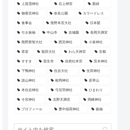
上賀茂神社
石上神宮
新緑
御香宮神社
奈良公園
カラードレス
食事会
熊野本宮大社
日本髪
引き振袖
中山寺
吉城園
長岡天満宮
熊野那智大社
西宮神社
小泉神社
茶室
龍田大社
わら天神宮
京都
すすき
室生寺
自然社本宮
茨木神社
下鴨神社
住吉大社
生田神社
談山神社
枚岡神社
若草山
本住吉神社
弓弦羽神社
ひまわり
今宮神社
北野天満宮
岡崎神社
プロフィール
豊中稲荷神社
振袖