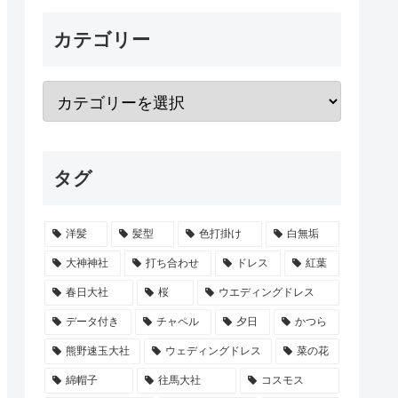
カテゴリー
タグ
洋髪
髪型
色打掛け
白無垢
大神神社
打ち合わせ
ドレス
紅葉
春日大社
桜
ウエディングドレス
データ付き
チャペル
夕日
かつら
熊野速玉大社
ウェディングドレス
菜の花
綿帽子
往馬大社
コスモス