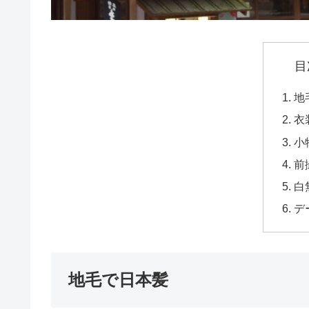
目
地
衣
小
前
白
デ
地毛で日本髪