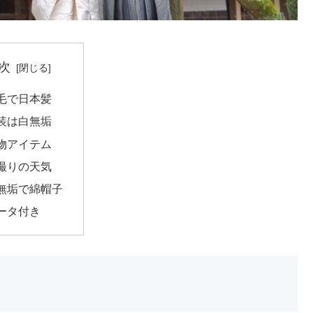
次
毛で日本髪
装は白無垢
物アイテム
撮りの天気
無垢で綿帽子
ータ付き