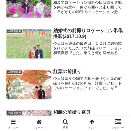
撮影(2017.10.9)
今日は三連休の最終日、１２月に結婚式
をひかえたふたりの前撮りロケーション
和装撮影でした。奈良と何か縁がある訳
でもなく、ただ単純に奈良が好きだって
ことで前撮りの場所に奈良を選んで昨日
から前泊しての今日の前撮り撮影でし
紅葉の前撮り
た。遠いところ、本当にあり...
和装前撮り
今日は奈良公園での真っ盛りな紅葉の前
撮りを色打掛けの和装、洋髪ヘアセット
でのロケーションフォトでした。今日も
天気予報はコロコロ変わっていました。
昨日の天気予報では今日は朝からずっと
晴れ。でも昨日の夜には午前中が曇りで
午後から晴れに、そして今...
和装の前撮り奈良
和装前撮り
今日は結婚式の前撮りを、奈良公園で色
打掛け洋髪の髪型、ヘアスタイルでのロ
ケーション撮影でした。今日の気温も春
らしい暖かいところまで上がり、３月の
寒さが嘘のような陽気の中での前撮りと
なりました。それでも奈良公園のソメイ
ヨシノが開花するのには、...
メニュー
ホーム
検索
トップ
サイドバー