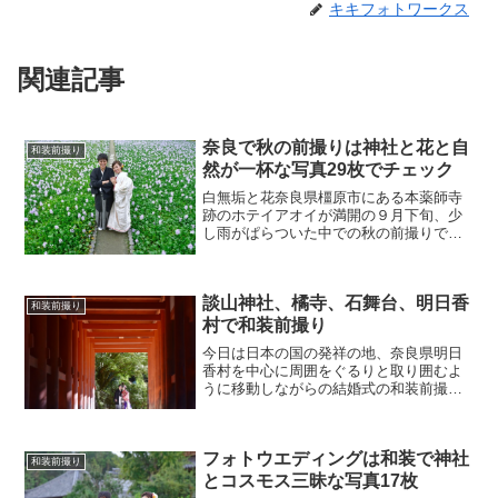
奈良で秋の前撮りは神社と花と自
和装前撮り
然が一杯な写真29枚でチェック
白無垢と花奈良県橿原市にある本薬師寺
跡のホテイアオイが満開の９月下旬、少
し雨がぱらついた中での秋の前撮りでし
た。本薬師寺跡にはホテイアオイのほか
にも彼岸花が綺麗に咲いていました。彼
岸花は散るのが早いので、ホテイアオイ
談山神社、橘寺、石舞台、明日香
とのタイミングが難しいで...
和装前撮り
村で和装前撮り
今日は日本の国の発祥の地、奈良県明日
香村を中心に周囲をぐるりと取り囲むよ
うに移動しながらの結婚式の和装前撮り
ロケフォトの撮影でした。昨日に続き今
日も快晴の天気に恵まれて気温もぐんぐ
ん上昇し、ついには２０度を超える春の
フォトウエディングは和装で神社
ようなポカポカ陽気に。と...
和装前撮り
とコスモス三昧な写真17枚
和装でロケーション撮影今日は奈良盆地
を南から北へ、東から西へと走り回って
１日がかりの和装でのロケーション撮影
でした。奈良にはフォトウエディングの
いい場所が沢山あります。そこを１日使
って贅沢に走り回りました。藤原宮跡と
結婚式の前撮りロケーション和装
神社とコスモス畑今日行っ...
和装前撮り