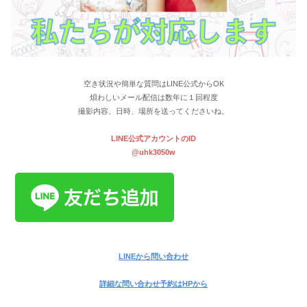
空き状況や簡単な質問はLINE公式からOK
煩わしいメール配信は数年に１回程度
撮影内容、日時、場所を送ってくださいね。
LINE公式アカウントのID
@uhk3050w
LINEから問い合わせ
詳細な問い合わせ予約はHPから
公式ホームページはこちら
和装前撮り
洋髪
色打掛け
髪型