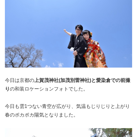
今日は京都の
上賀茂神社(加茂別雷神社)と愛染倉での前撮
り
の和装ロケーションフォトでした。
今日も雲1つない青空が広がり、気温もじりじりと上がり
春のポカポカ陽気となりました。