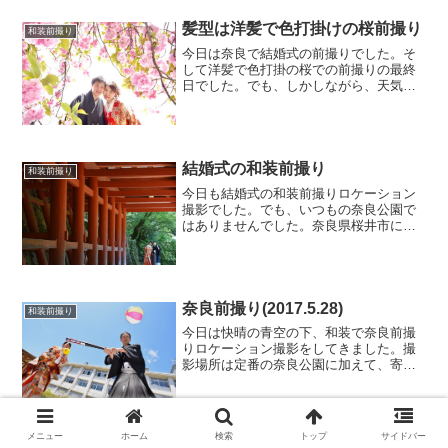
雨の降り出しは夜に入ってからとなって
いました。でも、先週の金曜日と同じ
く、全然信用できません。雨...
結婚式の和装前撮り
和装前撮り
今日も結婚式の和装前撮りロケーション
撮影でした。でも、いつもの奈良公園で
はありませんでした。奈良県桜井市にあ
る談山神社、そのすぐ近くにある日本の
国の始まりである明日香村、そして逢坂
山口神社にお邪魔しての前撮り撮影でし
た。まず最初に向かったの...
奈良前撮り(2017.5.28)
和装前撮り
今日は快晴の青空の下、和装で奈良前撮
りロケーション撮影をしてきました。撮
影場所は定番の奈良公園に加えて、寄り
道コースとして２人が通っていた思い出
の母校、高校での撮影を最初に行いまし
た。２人は同じ高校の同級生、そして同
じクラスにいました。そし...
和装前撮り
メニュー
ホーム
検索
トップ
サイドバー