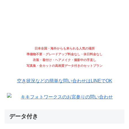
日本全国・海外からも来られる人気の場所
準備物不要・グレードアップ料金なし・休日料金なし
衣装・着付け・ヘアメイク・撮影中の手直し
写真集・全カットの高画質データ付きのセットプラン
空き状況などの簡単な問い合わせはLINEでOK
データ付き
基本料金プランで全カットのデータが付いています。撮影
枚数もポーズ数もお渡しするデータ枚数にも枚数制限など
はありません。