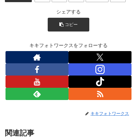
キキフォトワークスをフォローする
キキフォトワークス
関連記事
談山神社、橘寺、石舞台、明日香
和装前撮り
村で和装前撮り
今日は日本の国の発祥の地、奈良県明日
香村を中心に周囲をぐるりと取り囲むよ