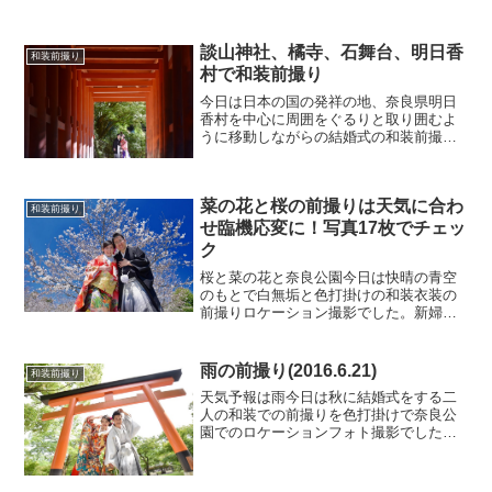
うに移動しながらの結婚式の和装前撮り
ロケフォトの撮影でした。昨日に続き今
日も快晴の天気に恵まれて気温もぐんぐ
ん上昇し、ついには２０度を超える春の
菜の花と桜の前撮りは天気に合わ
ようなポカポカ陽気に。と...
和装前撮り
せ臨機応変に！写真17枚でチェッ
ク
桜と菜の花と奈良公園今日は快晴の青空
のもとで白無垢と色打掛けの和装衣装の
前撮りロケーション撮影でした。新婦さ
んが選んだ髪型は洋髪、そして撮影場所
は菜の花と桜、それと奈良公園と最後に
若草山での夕日撮影です。白無垢と色打
雨の前撮り(2016.6.21)
和装前撮り
掛新婦さんが選んだ和装衣...
天気予報は雨今日は秋に結婚式をする二
人の和装での前撮りを色打掛けで奈良公
園でのロケーションフォト撮影でした。
昨夜からの激しい雨も撮影に出発する頃
には止んで、新緑の中で前撮り撮影する
には絶好の天気となりました。前撮りが
雨予報の場合は？でも、昨...
髪型は洋髪で色打掛けの桜前撮り
和装前撮り
今日は奈良で結婚式の前撮りでした。そ
して洋髪で色打掛の桜での前撮りの最終
日でした。でも、しかしながら、天気が
どうも怪しいです。昨日の天気予報では