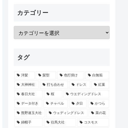
カテゴリー
タグ
洋髪
髪型
色打掛け
白無垢
大神神社
打ち合わせ
ドレス
紅葉
春日大社
桜
ウエディングドレス
データ付き
チャペル
夕日
かつら
熊野速玉大社
ウェディングドレス
菜の花
綿帽子
往馬大社
コスモス