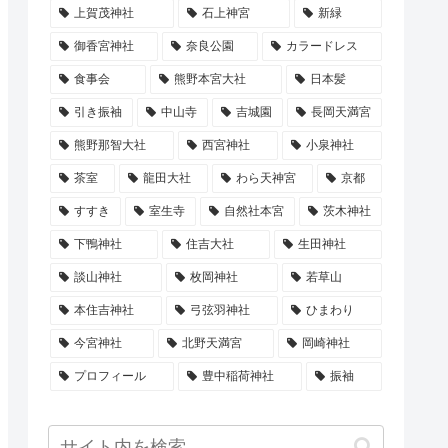
上賀茂神社
石上神宮
新緑
御香宮神社
奈良公園
カラードレス
食事会
熊野本宮大社
日本髪
引き振袖
中山寺
吉城園
長岡天満宮
熊野那智大社
西宮神社
小泉神社
茶室
龍田大社
わら天神宮
京都
すすき
室生寺
自然社本宮
茨木神社
下鴨神社
住吉大社
生田神社
談山神社
枚岡神社
若草山
本住吉神社
弓弦羽神社
ひまわり
今宮神社
北野天満宮
岡崎神社
プロフィール
豊中稲荷神社
振袖