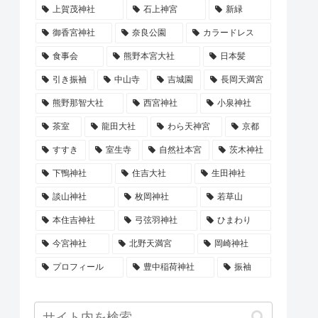
上賀茂神社
石上神宮
新緑
御香宮神社
奈良公園
カラードレス
食事会
熊野本宮大社
日本髪
引き振袖
中山寺
吉城園
長岡天満宮
熊野那智大社
西宮神社
小泉神社
茶室
龍田大社
わら天神宮
京都
すすき
室生寺
自然社本宮
茨木神社
下鴨神社
住吉大社
生田神社
談山神社
枚岡神社
若草山
本住吉神社
弓弦羽神社
ひまわり
今宮神社
北野天満宮
岡崎神社
プロフィール
豊中稲荷神社
振袖