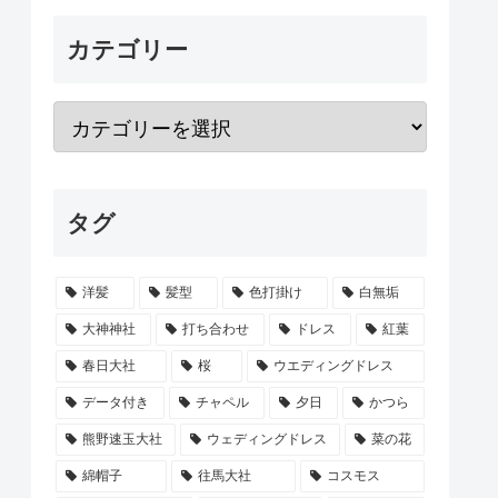
カテゴリー
タグ
洋髪
髪型
色打掛け
白無垢
大神神社
打ち合わせ
ドレス
紅葉
春日大社
桜
ウエディングドレス
データ付き
チャペル
夕日
かつら
熊野速玉大社
ウェディングドレス
菜の花
綿帽子
往馬大社
コスモス