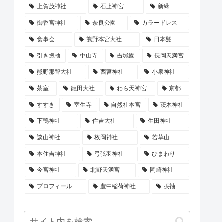
上賀茂神社
石上神宮
新緑
御香宮神社
奈良公園
カラードレス
食事会
熊野本宮大社
日本髪
引き振袖
中山寺
吉城園
長岡天満宮
熊野那智大社
西宮神社
小泉神社
茶室
龍田大社
わら天神宮
京都
すすき
室生寺
自然社本宮
茨木神社
下鴨神社
住吉大社
生田神社
談山神社
枚岡神社
若草山
本住吉神社
弓弦羽神社
ひまわり
今宮神社
北野天満宮
岡崎神社
プロフィール
豊中稲荷神社
振袖