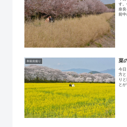
す。
奈良
前中
菜
和装前撮り
今日
方と
りと
とが