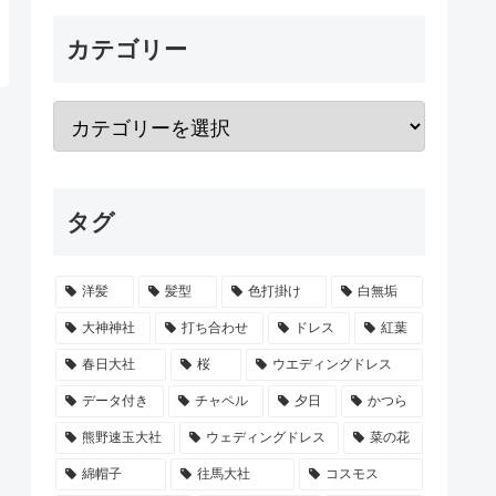
カテゴリー
タグ
洋髪
髪型
色打掛け
白無垢
大神神社
打ち合わせ
ドレス
紅葉
春日大社
桜
ウエディングドレス
データ付き
チャペル
夕日
かつら
熊野速玉大社
ウェディングドレス
菜の花
綿帽子
往馬大社
コスモス