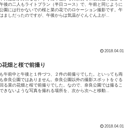
午後の二人もライトプラン（半日コース）で、午前と同じように
公園には行かないでの桜と菜の花でのロケーション撮影です。午
はましだったのですが、午後からは気温がぐんぐん上が...
2018.04.01
の花畑と桜で前撮り
も午前中と午後と１件づつ、２件の前撮りでした。といっても両
も奈良公園ではありません。奈良公園以外の撮影スポットをぐる
回る菜の花畑と桜で前撮りでした。なので、奈良公園では撮るこ
できないような写真を撮れる場所を、次から次へと移動...
2018.04.01