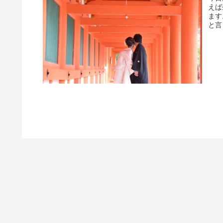
えば
ます
と言