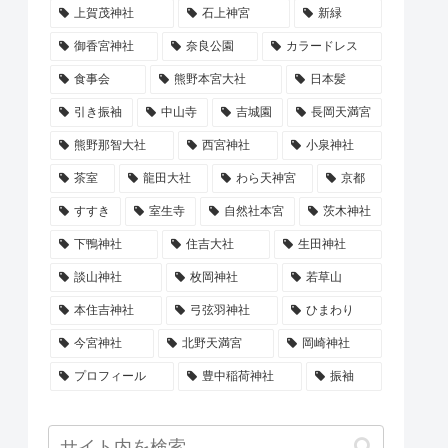
上賀茂神社
石上神宮
新緑
御香宮神社
奈良公園
カラードレス
食事会
熊野本宮大社
日本髪
引き振袖
中山寺
吉城園
長岡天満宮
熊野那智大社
西宮神社
小泉神社
茶室
龍田大社
わら天神宮
京都
すすき
室生寺
自然社本宮
茨木神社
下鴨神社
住吉大社
生田神社
談山神社
枚岡神社
若草山
本住吉神社
弓弦羽神社
ひまわり
今宮神社
北野天満宮
岡崎神社
プロフィール
豊中稲荷神社
振袖