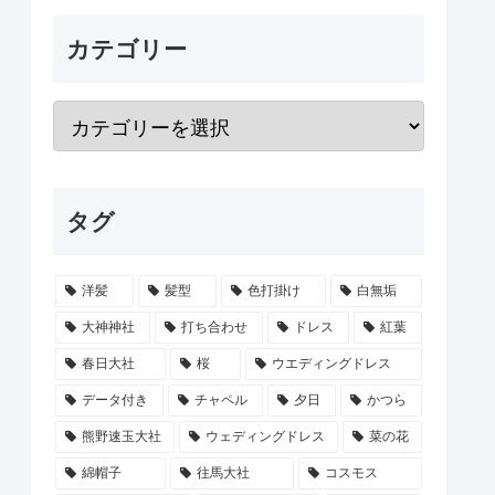
カテゴリー
タグ
洋髪
髪型
色打掛け
白無垢
大神神社
打ち合わせ
ドレス
紅葉
春日大社
桜
ウエディングドレス
データ付き
チャペル
夕日
かつら
熊野速玉大社
ウェディングドレス
菜の花
綿帽子
往馬大社
コスモス