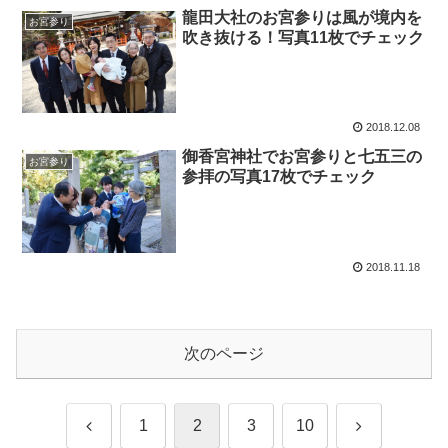
龍田大社のお宮参りは風が境内を
お宮参り
吹き抜ける！写真11枚でチェック
2018.12.08
御香宮神社でお宮参りと七五三の
お宮参り
参拝の写真17枚でチェック
2018.11.18
次のページ
前
次
1
2
3
10